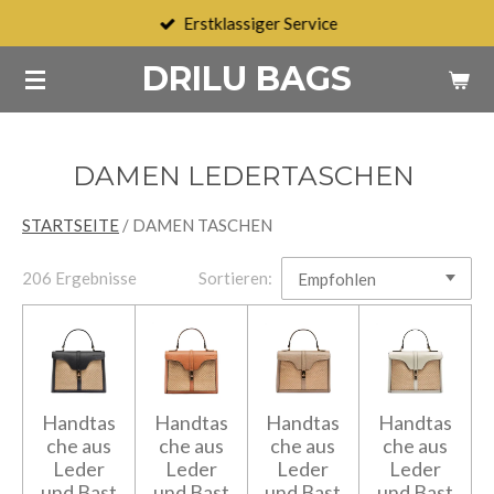
Erstklassiger Service
Zum
Hauptinhalt
DRILU BAGS
springen
DAMEN LEDERTASCHEN
STARTSEITE
/
DAMEN TASCHEN
206 Ergebnisse
Sortieren:
Handtas
Handtas
Handtas
Handtas
che aus
che aus
che aus
che aus
Leder
Leder
Leder
Leder
und Bast
und Bast
und Bast
und Bast