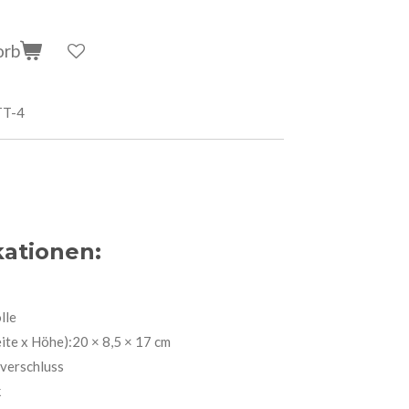
orb
TT-4
kationen:
lle
te x Höhe):20 × 8,5 × 17 cm
verschluss
k