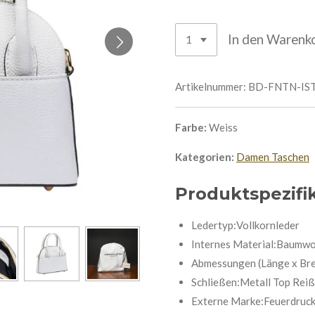
In den Warenk
Artikelnummer:
BD-FNTN-IS
Farbe:
Weiss
Kategorien:
Damen Taschen
Produktspezifi
Ledertyp:Vollkornleder
Internes Material:Baumwo
Abmessungen (Länge x Brei
Schließen:Metall Top Reiß
Externe Marke:Feuerdruc