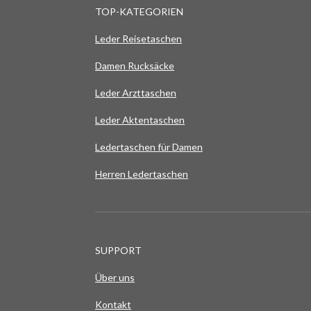
n
n
n
n
n
a
u
TOP-KATEGORIEN
b
e
e
e
e
n
s
Leder Reisetaschen
e
g
n
:
Damen Rucksäcke
d
e
0
n
Leder Arzttaschen
S
t
Leder Aktentaschen
e
Ledertaschen für Damen
r
Herren Ledertaschen
n
e
SUPPORT
Über uns
Kontakt