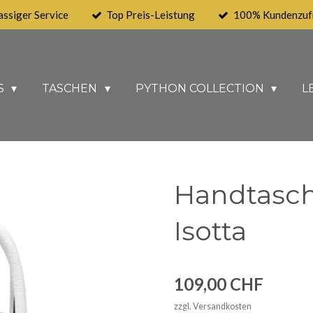
assiger Service
Top Preis-Leistung
100% Kundenzufr
S
TASCHEN
PYTHON COLLECTION
L
Handtasch
Isotta
109,00 CHF
zzgl. Versandkosten