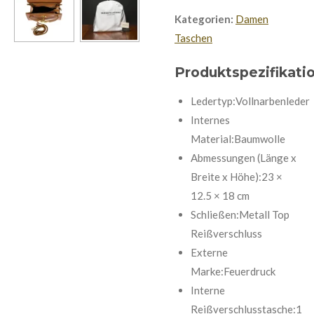
Kategorien:
Damen
Taschen
Produktspezifikati
Ledertyp:Vollnarbenleder
Internes
Material:Baumwolle
Abmessungen (Länge x
Breite x Höhe):23 ×
12.5 × 18 cm
Schließen:Metall Top
Reißverschluss
Externe
Marke:Feuerdruck
Interne
Reißverschlusstasche:1