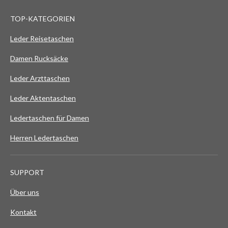
r
r
r
r
r
n
t
g
TOP-KATEGORIEN
n
n
n
n
n
a
u
b
e
e
e
e
Leder Reisetaschen
n
s
e
g
Damen Rucksäcke
n
:
d
Leder Arzttaschen
e
0
n
S
Leder Aktentaschen
t
Ledertaschen für Damen
e
r
Herren Ledertaschen
n
e
SUPPORT
Über uns
Kontakt