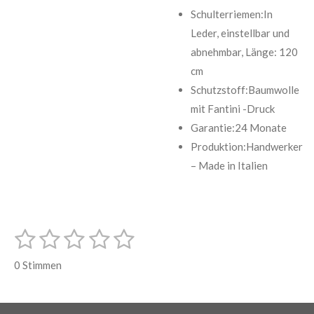
Schulterriemen:In
Leder, einstellbar und
abnehmbar, Länge: 120
cm
Schutzstoff:Baumwolle
mit Fantini -Druck
Garantie:24 Monate
Produktion:Handwerker
– Made in Italien
1
2
3
4
5
B
B
e
S
S
S
S
S
e
w
0 Stimmen
e
w
t
t
t
t
t
r
e
t
e
e
e
e
e
u
r