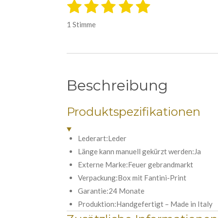
1
2
3
4
5
B
B
e
S
S
S
S
S
e
w
1 Stimme
e
w
t
t
t
t
t
r
e
t
e
e
e
e
e
u
r
r
r
r
r
r
n
t
g
n
n
n
n
n
Beschreibung
a
u
b
e
e
e
e
n
s
e
Produktspezifikationen
g
n
:
d
e
5
Lederart:Leder
n
S
Länge kann manuell gekürzt werden:Ja
t
Externe Marke:Feuer gebrandmarkt
e
Verpackung:Box mit Fantini-Print
r
Garantie:24 Monate
n
Produktion:Handgefertigt – Made in Italy
e