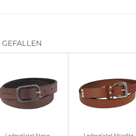
 GEFALLEN
Ledergürtel Atene
Ledergürtel Afrodite