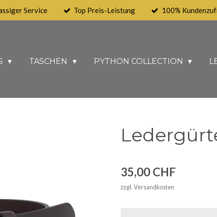
assiger Service
Top Preis-Leistung
100% Kundenzufr
S
TASCHEN
PYTHON COLLECTION
L
Ledergürte
35,00 CHF
zzgl. Versandkosten