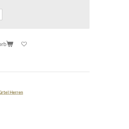
orb
ürtel Herren