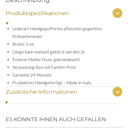
r
r
r
r
r
n
t
g
n
n
n
n
n
a
Produktspezifikationen
u
b
e
e
e
e
n
s
e
g
Lederart:Handgepuffertes pflanzlich gegerbtes
n
:
Vollnarbenleder
d
e
5
Breite:3 cm
n
S
Länge kann manuell gekürzt werden:Ja
t
Externe Marke:Feuer gebrandmarkt
e
Verpackung:Box mit Fantini-Print
r
Garantie:24 Monate
n
Produktion:Handgefertigt – Made in Italy
e
Zusätzliche Informationen
ES KÖNNTE IHNEN AUCH GEFALLEN