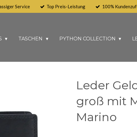
assiger Service
Top Preis-Leistung
100% Kundenzufr
S
TASCHEN
PYTHON COLLECTION
L
Leder Gel
groß mit 
Marino