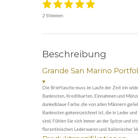
1
2
3
4
5
B
B
e
S
S
S
S
S
e
w
2 Stimmen
e
w
t
t
t
t
t
r
e
t
e
e
e
e
e
u
r
r
r
r
r
r
n
t
g
n
n
n
n
n
Beschreibung
a
u
b
e
e
e
e
n
s
e
Grande San Marino Portfol
g
n
:
d
e
5
Die Brieftasche muss im Laufe der Zeit ein wid
n
S
Banknoten, Kreditkarten, Einnahmen und Münzen
t
dunkelblaue Farbe, die von allen Männern gelieb
e
Banknoten gekennzeichnet ist, die in Leder un
r
sind. Fühlen Sie sich immer an der Spitze und st
n
florentinischen Lederwaren und italienischer V
e