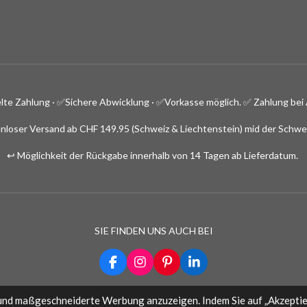
lte Zahlung · ✅
Sichere Abwicklung · ✅Vorkasse möglich.
✅ Zahlung bei 
nloser Versand ab CHF 149.95 (Schweiz & Liechtenstein) mid der Schwe
↩️ Möglichkeit der Rückgabe innerhalb von 14 Tagen ab Lieferdatum.
SIE FINDEN UNS AUCH BEI
F
I
P
L
a
n
i
i
c
s
n
n
und maßgeschneiderte Werbung anzuzeigen. Indem Sie auf „Akzeptier
e
t
t
k