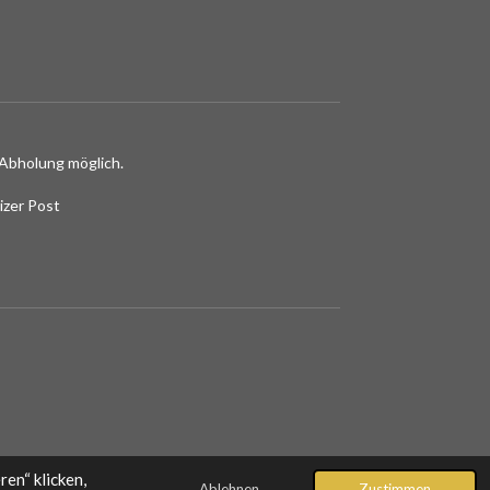
Abholung möglich.
izer Post
en“ klicken,
Ablehnen
Zustimmen