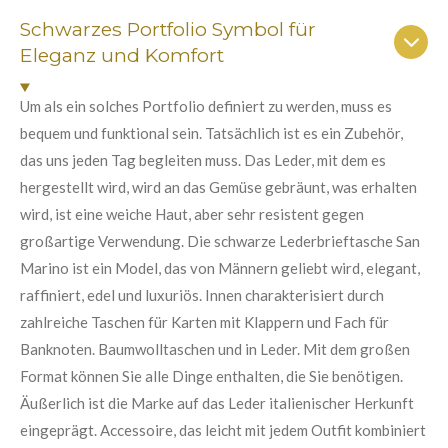
r
r
r
r
r
t
g
n
n
n
n
n
Schwarzes Portfolio Symbol für
a
u
b
Eleganz und Komfort
e
e
e
e
n
s
e
g
n
Um als ein solches Portfolio definiert zu werden, muss es
:
d
bequem und funktional sein. Tatsächlich ist es ein Zubehör,
e
5
n
das uns jeden Tag begleiten muss. Das Leder, mit dem es
S
hergestellt wird, wird an das Gemüse gebräunt, was erhalten
t
wird, ist eine weiche Haut, aber sehr resistent gegen
e
großartige Verwendung. Die schwarze Lederbrieftasche San
r
Marino ist ein Model, das von Männern geliebt wird, elegant,
n
raffiniert, edel und luxuriös. Innen charakterisiert durch
e
zahlreiche Taschen für Karten mit Klappern und Fach für
Banknoten. Baumwolltaschen und in Leder. Mit dem großen
Format können Sie alle Dinge enthalten, die Sie benötigen.
Äußerlich ist die Marke auf das Leder italienischer Herkunft
eingeprägt. Accessoire, das leicht mit jedem Outfit kombiniert