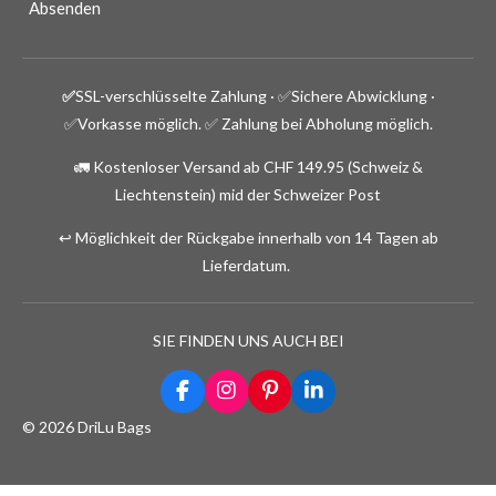
Absenden
✅
SSL-verschlüsselte Zahlung · ✅
Sichere Abwicklung ·
✅Vorkasse möglich.
✅ Zahlung bei Abholung möglich.
🚛 Kostenloser Versand ab CHF 149.95 (Schweiz &
Liechtenstein) mid der Schweizer Post
↩️ Möglichkeit der Rückgabe innerhalb von 14 Tagen ab
Lieferdatum.
SIE FINDEN UNS AUCH BEI
F
I
P
L
a
n
i
i
© 2026 DriLu Bags
c
s
n
n
e
t
t
k
b
a
e
e