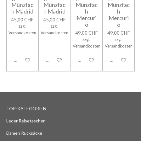
Münzfac
Münzfac
Münzfac
Münzfac
h Madrid
h Madrid
h
h
Mercuri
Mercuri
45,00 CHF
45,00 CHF
o
o
zzgl.
zzgl.
49,00 CHF
49,00 CHF
Versandkosten
Versandkosten
zzgl.
zzgl.
Versandkosten
Versandkosten
In den Warenkorb
In den Warenkorb
In den Warenkorb
In den Warenk
TOP-KATEGORIEN
Leder Reisetaschen
Damen Rucksäcke