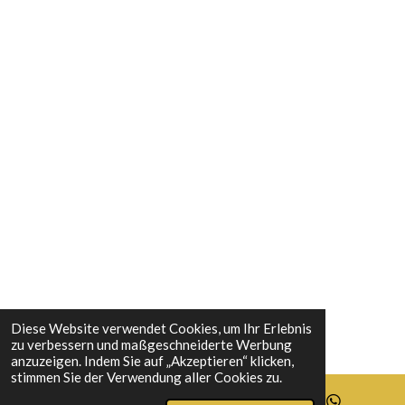
o
g
r
d
o
r
e
I
k
a
s
n
m
t
Diese Website verwendet Cookies, um Ihr Erlebnis
zu verbessern und maßgeschneiderte Werbung
anzuzeigen. Indem Sie auf „Akzeptieren“ klicken,
stimmen Sie der Verwendung aller Cookies zu.