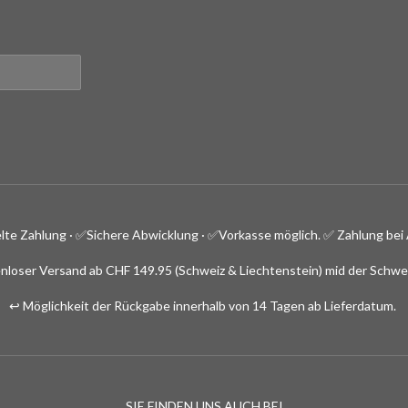
lte Zahlung · ✅
Sichere Abwicklung · ✅Vorkasse möglich.
✅ Zahlung bei 
nloser Versand ab CHF 149.95 (Schweiz & Liechtenstein) mid der Schwe
↩️ Möglichkeit der Rückgabe innerhalb von 14 Tagen ab Lieferdatum.
SIE FINDEN UNS AUCH BEI