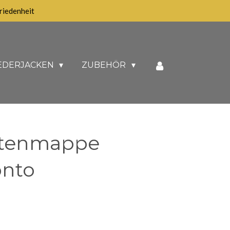
iedenheit
EDERJACKEN
ZUBEHÖR
tenmappe
onto