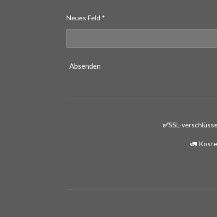
Neues Feld *
Absenden
✅
SSL-verschlüsse
🚛 Koste