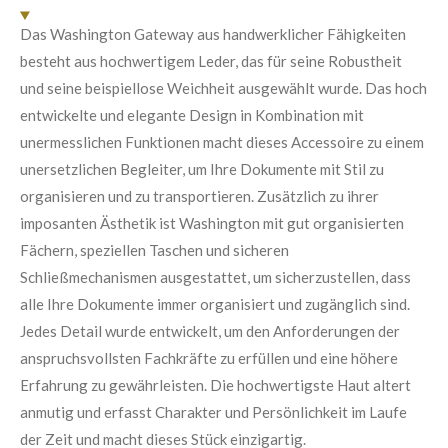
n
:
d
Das Washington Gateway aus handwerklicher Fähigkeiten
e
5
n
besteht aus hochwertigem Leder, das für seine Robustheit
S
und seine beispiellose Weichheit ausgewählt wurde. Das hoch
t
entwickelte und elegante Design in Kombination mit
e
unermesslichen Funktionen macht dieses Accessoire zu einem
r
unersetzlichen Begleiter, um Ihre Dokumente mit Stil zu
n
organisieren und zu transportieren. Zusätzlich zu ihrer
e
imposanten Ästhetik ist Washington mit gut organisierten
Fächern, speziellen Taschen und sicheren
Schließmechanismen ausgestattet, um sicherzustellen, dass
alle Ihre Dokumente immer organisiert und zugänglich sind.
Jedes Detail wurde entwickelt, um den Anforderungen der
anspruchsvollsten Fachkräfte zu erfüllen und eine höhere
Erfahrung zu gewährleisten. Die hochwertigste Haut altert
anmutig und erfasst Charakter und Persönlichkeit im Laufe
der Zeit und macht dieses Stück einzigartig.