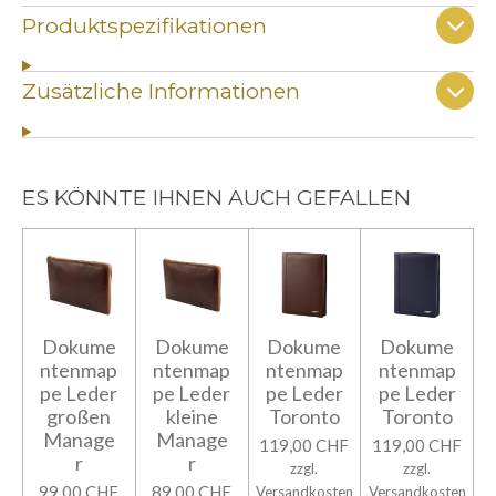
Produktspezifikationen
Zusätzliche Informationen
ES KÖNNTE IHNEN AUCH GEFALLEN
Dokume
Dokume
Dokume
Dokume
ntenmap
ntenmap
ntenmap
ntenmap
pe Leder
pe Leder
pe Leder
pe Leder
großen
kleine
Toronto
Toronto
Manage
Manage
119,00 CHF
119,00 CHF
r
r
zzgl.
zzgl.
99,00 CHF
89,00 CHF
Versandkosten
Versandkosten