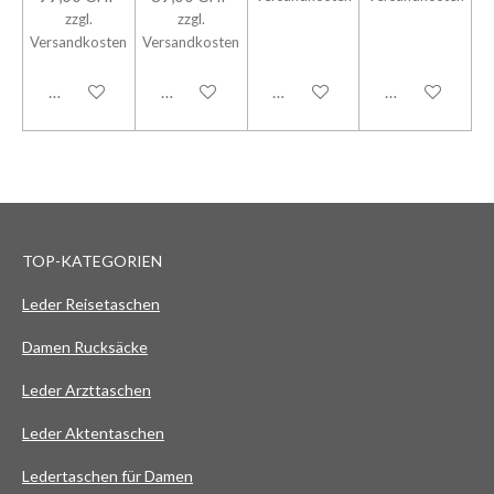
zzgl.
zzgl.
Versandkosten
Versandkosten
In den Warenkorb
In den Warenkorb
In den Warenkorb
In den Warenk
TOP-KATEGORIEN
Leder Reisetaschen
Damen Rucksäcke
Leder Arzttaschen
Leder Aktentaschen
Ledertaschen für Damen