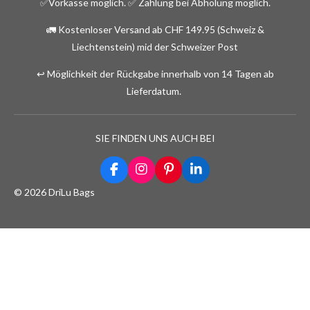
✅Vorkasse möglich.
✅ Zahlung bei Abholung möglich.
🚛 Kostenloser Versand ab CHF 149.95 (Schweiz &
Liechtenstein) mid der Schweizer Post
↩️ Möglichkeit der Rückgabe innerhalb von 14 Tagen ab
Lieferdatum.
SIE FINDEN UNS AUCH BEI
F
I
P
L
a
n
i
i
© 2026 DriLu Bags
c
s
n
n
e
t
t
k
b
a
e
e
o
g
r
d
o
r
e
I
k
a
s
n
m
t