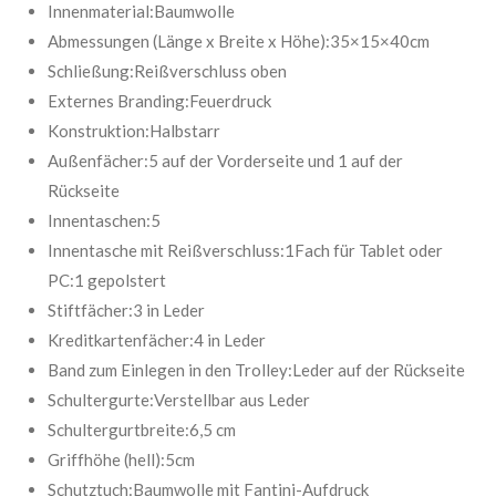
:
Innenmaterial:Baumwolle
d
e
5
Abmessungen (Länge x Breite x Höhe):35×15×40cm
n
S
Schließung:Reißverschluss oben
t
Externes Branding:Feuerdruck
e
Konstruktion:Halbstarr
r
Außenfächer:5 auf der Vorderseite und 1 auf der
n
Rückseite
e
Innentaschen:5
Innentasche mit Reißverschluss:1Fach für Tablet oder
PC:1 gepolstert
Stiftfächer:3 in Leder
Kreditkartenfächer:4 in Leder
Band zum Einlegen in den Trolley:Leder auf der Rückseite
Schultergurte:Verstellbar aus Leder
Schultergurtbreite:6,5 cm
Griffhöhe (hell):5cm
Schutztuch:Baumwolle mit Fantini-Aufdruck