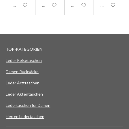
In den Warenkorb
In den Warenkorb
In den Warenkorb
In den Warenk
TOP-KATEGORIEN
Leder Reisetaschen
Damen Rucksäcke
Leder Arzttaschen
Leder Aktentaschen
Ledertaschen für Damen
Herren Ledertaschen