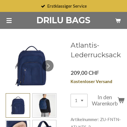
Erstklassiger Service
Zum
Hauptinhalt
DRILU BAGS
springen
Atlantis-
Lederrucksack
209,00 CHF
Kostenloser Versand
In den
Warenkorb
Artikelnummer:
ZU-FNTN-
ATLNTS-2