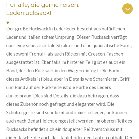
n
n
n
n
n
Für alle, die gerne reisen:
a
u
b
Lederrucksack!
e
e
e
e
n
s
e
g
n
Der große Rucksack in Lederleder besteht aus natürlichen
:
d
Leder und italienischem Ursprung. Dieser Rucksack verfügt
e
5
n
über eine semi-architale Struktur und eine quadratische Form,
S
die sowohl Frontal- als auch Rücken mit Crescen-Taschen
t
ausgestattet ist. Ebenfalls im hinteren Teil gibt es auch ein
e
Band, der den Rucksack in den Wagen einfügt. Die Farbe
r
dieses Artikels ist blau, aber in Details wie Scharnieren, Griff
n
und Band auf der Rückseite ist die Farbe des Leders
e
dunkelbraun. Dies sind Details, die dazu beitragen, dass
dieses Zubehör noch gefragt und eleganter wird. Die
Schultergurte sind sehr breit und immer in Leder, sie können
auch nach Bedarf leicht eingestellt werden. Im oberen Teil des
Rucksacks befindet sich ein doppelter Reißverschluss mit
einer Tasche, die auch das Tablet oder den Laptop enthält. Der