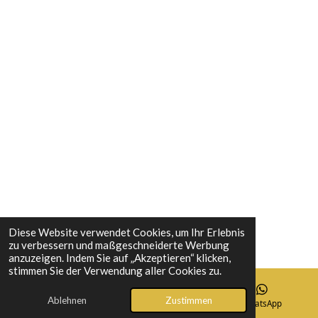
k
a
s
n
m
t
Diese Website verwendet Cookies, um Ihr Erlebnis
zu verbessern und maßgeschneiderte Werbung
anzuzeigen. Indem Sie auf „Akzeptieren“ klicken,
stimmen Sie der Verwendung aller Cookies zu.
Ablehnen
Zustimmen
E-Mail
WhatsApp