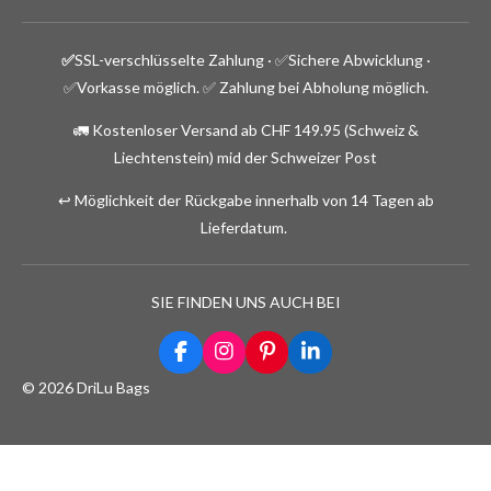
✅
SSL-verschlüsselte Zahlung · ✅
Sichere Abwicklung ·
✅Vorkasse möglich.
✅ Zahlung bei Abholung möglich.
🚛 Kostenloser Versand ab CHF 149.95 (Schweiz &
Liechtenstein) mid der Schweizer Post
↩️ Möglichkeit der Rückgabe innerhalb von 14 Tagen ab
Lieferdatum.
SIE FINDEN UNS AUCH BEI
F
I
P
L
a
n
i
i
© 2026 DriLu Bags
c
s
n
n
e
t
t
k
b
a
e
e
o
g
r
d
o
r
e
I