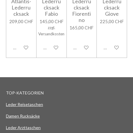
Atlantis-
Lederru
Lederru
Lederru
Lederru
cksack
cksack
cksack
cksack
Fabio
Fiorenti
Giove
no
209,00 CHF
145,00 CHF
225,00 CHF
165,00 CHF
zzgl.
Versandkosten
In den Warenkorb
In den Warenkorb
In den Warenkorb
In den Warenk
TOP-KATEGORIEN
Leder Reisetaschen
Damen Rucksäcke
Leder Arzttaschen