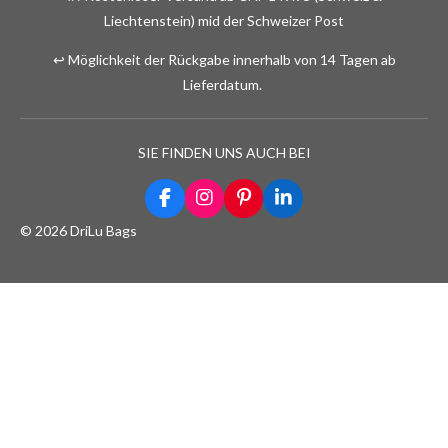
Liechtenstein) mid der Schweizer Post
↩️ Möglichkeit der Rückgabe innerhalb von 14 Tagen ab
Lieferdatum.
SIE FINDEN UNS AUCH BEI
F
I
P
L
a
n
i
i
© 2026 DriLu Bags
c
s
n
n
e
t
t
k
b
a
e
e
o
g
r
d
o
r
e
I
k
a
s
n
m
t