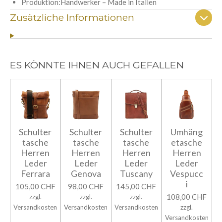
Produktion:Handwerker – Made in Italien
Zusätzliche Informationen
ES KÖNNTE IHNEN AUCH GEFALLEN
Schulter
Schulter
Schulter
Umhäng
tasche
tasche
tasche
etasche
Herren
Herren
Herren
Herren
Leder
Leder
Leder
Leder
Ferrara
Genova
Tuscany
Vespucc
i
105,00 CHF
98,00 CHF
145,00 CHF
108,00 CHF
zzgl.
zzgl.
zzgl.
Versandkosten
Versandkosten
Versandkosten
zzgl.
Versandkosten