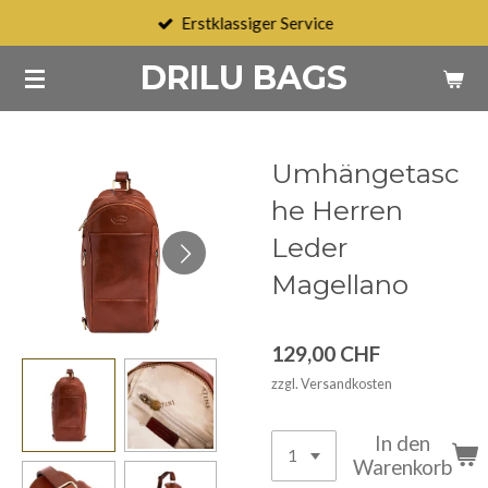
Erstklassiger Service
Zum
Hauptinhalt
DRILU BAGS
springen
Umhängetasc
he Herren
Leder
Magellano
129,00 CHF
zzgl. Versandkosten
In den
Warenkorb