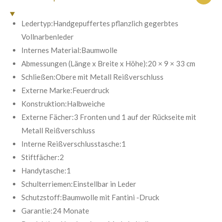
b
e
e
e
e
n
s
e
g
Ledertyp:Handgepuffertes pflanzlich gegerbtes
n
:
Vollnarbenleder
d
e
5
Internes Material:Baumwolle
n
S
Abmessungen (Länge x Breite x Höhe):20 × 9 × 33 cm
t
Schließen:Obere mit Metall Reißverschluss
e
Externe Marke:Feuerdruck
r
Konstruktion:Halbweiche
n
Externe Fächer:3 Fronten und 1 auf der Rückseite mit
e
Metall Reißverschluss
Interne Reißverschlusstasche:1
Stiftfächer:2
Handytasche:1
Schulterriemen:Einstellbar in Leder
Schutzstoff:Baumwolle mit Fantini -Druck
Garantie:24 Monate