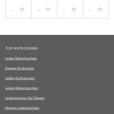
In den Warenkorb
In den Warenkorb
In den Warenkorb
In den Warenk
TOP-KATEGORIEN
Leder Reisetaschen
Damen Rucksäcke
Leder Arzttaschen
Leder Aktentaschen
Ledertaschen für Damen
Herren Ledertaschen