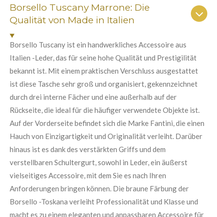
n
n
n
n
n
Borsello Tuscany Marrone: Die
a
u
b
Qualität von Made in Italien
e
e
e
e
n
s
e
g
n
Borsello Tuscany ist ein handwerkliches Accessoire aus
:
d
Italien -Leder, das für seine hohe Qualität und Prestigilität
e
5
n
bekannt ist. Mit einem praktischen Verschluss ausgestattet
S
ist diese Tasche sehr groß und organisiert, gekennzeichnet
t
durch drei interne Fächer und eine außerhalb auf der
e
Rückseite, die ideal für die häufiger verwendete Objekte ist.
r
Auf der Vorderseite befindet sich die Marke Fantini, die einen
n
Hauch von Einzigartigkeit und Originalität verleiht. Darüber
e
hinaus ist es dank des verstärkten Griffs und dem
verstellbaren Schultergurt, sowohl in Leder, ein äußerst
vielseitiges Accessoire, mit dem Sie es nach Ihren
Anforderungen bringen können. Die braune Färbung der
Borsello -Toskana verleiht Professionalität und Klasse und
macht es zu einem eleganten und anpassbaren Accessoire für