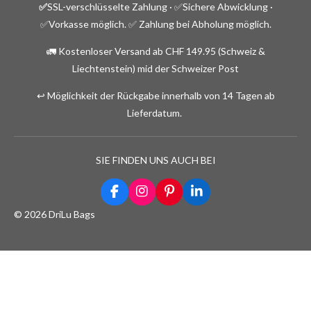
✅
SSL-verschlüsselte Zahlung · ✅
Sichere Abwicklung ·
✅Vorkasse möglich.
✅ Zahlung bei Abholung möglich.
🚛 Kostenloser Versand ab CHF 149.95 (Schweiz &
Liechtenstein) mid der Schweizer Post
↩️ Möglichkeit der Rückgabe innerhalb von 14 Tagen ab
Lieferdatum.
SIE FINDEN UNS AUCH BEI
F
I
P
L
a
n
i
i
© 2026 DriLu Bags
c
s
n
n
e
t
t
k
b
a
e
e
o
g
r
d
o
r
e
I
k
a
s
n
m
t