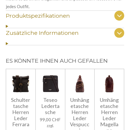
jedes Outfit.
Produktspezifikationen
Zusätzliche Informationen
ES KÖNNTE IHNEN AUCH GEFALLEN
Schulter
Teseo
Umhäng
Umhäng
tasche
Lederta
etasche
etasche
Herren
sche
Herren
Herren
Leder
Leder
Leder
99,00 CHF
Ferrara
Vespucc
Magella
zzgl.