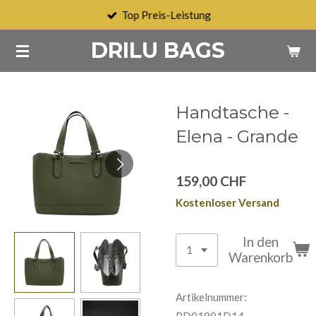
Top Preis-Leistung
Zum
Hauptinhalt
DRILU BAGS
springen
Handtasche -
Elena - Grande
159,00 CHF
Kostenloser Versand
In den
Warenkorb
Artikelnummer:
BD01901D14