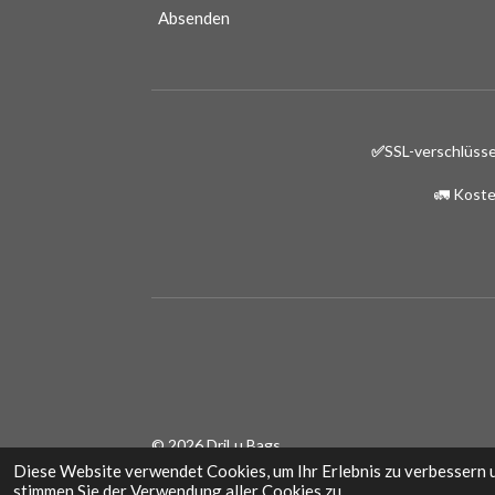
Absenden
✅
SSL-verschlüsse
🚛 Koste
© 2026 DriLu Bags
Diese Website verwendet Cookies, um Ihr Erlebnis zu verbessern 
stimmen Sie der Verwendung aller Cookies zu.