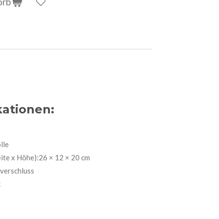
orb
kationen:
lle
te x Höhe):26 × 12 × 20 cm
verschluss
k