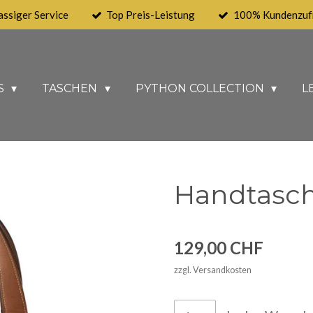
assiger Service
Top Preis-Leistung
100% Kundenzufr
S
TASCHEN
PYTHON COLLECTION
L
Handtasche
129,00 CHF
zzgl. Versandkosten