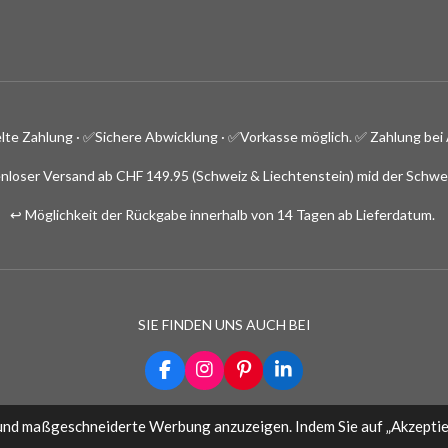
lte Zahlung · ✅
Sichere Abwicklung · ✅Vorkasse möglich.
✅ Zahlung bei 
nloser Versand ab CHF 149.95 (Schweiz & Liechtenstein) mid der Schwe
↩️ Möglichkeit der Rückgabe innerhalb von 14 Tagen ab Lieferdatum.
SIE FINDEN UNS AUCH BEI
F
I
P
L
a
n
i
i
c
s
n
n
und maßgeschneiderte Werbung anzuzeigen. Indem Sie auf „Akzeptier
e
t
t
k