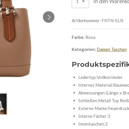
In den Warenk
Artikelnummer:
FNTN-ELN
Farbe:
Rosa
Kategorien:
Damen Taschen
Produktspezifi
Ledertyp:Vollkornleder
Internes Material:Baumwo
Abmessungen (Länge x Brei
Schließen:Metall Top Reiß
Externe Marke:Feuerdruc
Interne Fächer:3
Innentaschen:2