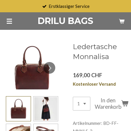
Erstklassiger Service
Zum
Hauptinhalt
DRILU BAGS
springen
Ledertasche
Monnalisa
169,00 CHF
Kostenloser Versand
In den
Warenkorb
Artikelnummer:
BD-FF-
MNNLS-2