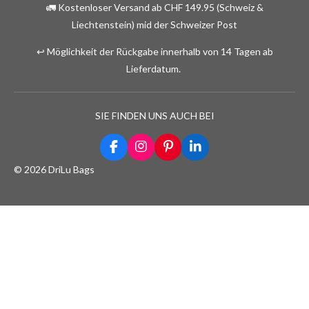
🚛 Kostenloser Versand ab CHF 149.95 (Schweiz &
Liechtenstein) mid der Schweizer Post
↩️ Möglichkeit der Rückgabe innerhalb von 14 Tagen ab
Lieferdatum.
SIE FINDEN UNS AUCH BEI
F
I
P
L
a
n
i
i
© 2026 DriLu Bags
c
s
n
n
e
t
t
k
b
a
e
e
o
g
r
d
o
r
e
I
k
a
s
n
m
t