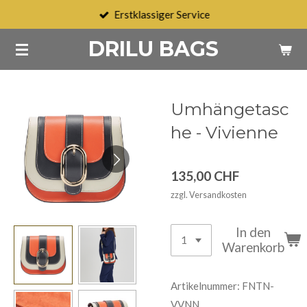
Erstklassiger Service
Zum
Hauptinhalt
DRILU BAGS
springen
Umhängetasc
he - Vivienne
135,00 CHF
zzgl. Versandkosten
In den
Warenkorb
Artikelnummer:
FNTN-
VVNN