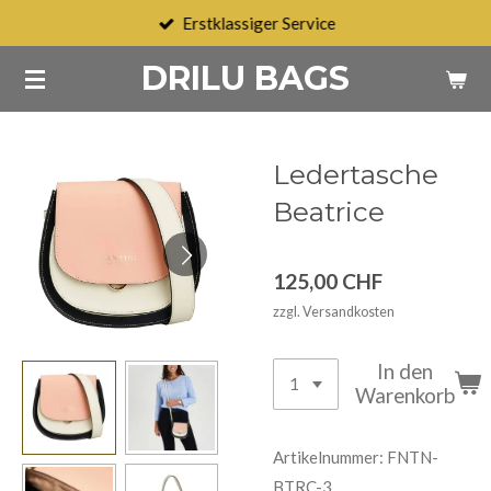
Erstklassiger Service
Zum
Hauptinhalt
DRILU BAGS
springen
Ledertasche
Beatrice
125,00 CHF
zzgl. Versandkosten
In den
Warenkorb
Artikelnummer:
FNTN-
BTRC-3