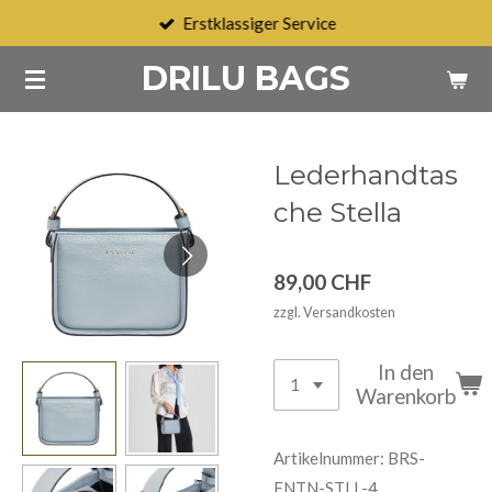
Erstklassiger Service
Zum
Hauptinhalt
DRILU BAGS
springen
Lederhandtas
che Stella
89,00 CHF
zzgl. Versandkosten
In den
Warenkorb
Artikelnummer:
BRS-
FNTN-STLL-4