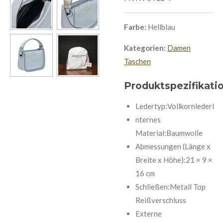
Farbe:
Hellblau
Kategorien:
Damen
Taschen
Produktspezifikati
Ledertyp:VollkornlederI
nternes
Material:Baumwolle
Abmessungen (Länge x
Breite x Höhe):21 × 9 ×
16 cm
Schließen:Metall Top
Reißverschluss
Externe