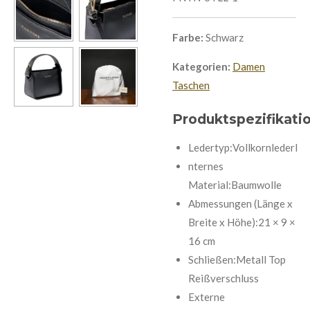
Farbe:
Schwarz
Kategorien:
Damen
Taschen
Produktspezifikati
Ledertyp:VollkornlederI
nternes
Material:Baumwolle
Abmessungen (Länge x
Breite x Höhe):21 × 9 ×
16 cm
Schließen:Metall Top
Reißverschluss
Externe