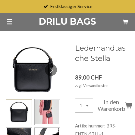
Erstklassiger Service
Zum
Hauptinhalt
DRILU BAGS
springen
Lederhandtas
che Stella
89,00 CHF
zzgl. Versandkosten
In den
Warenkorb
Artikelnummer:
BRS-
FNTN-STLL-1