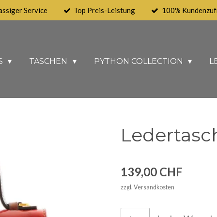
assiger Service
Top Preis-Leistung
100% Kundenzufr
S
TASCHEN
PYTHON COLLECTION
L
Ledertasch
139,00 CHF
zzgl. Versandkosten