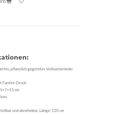
orb
kationen:
rtes, pflanzlich gegerbtes Vollnarbenleder
t Fantini-Druck
,5×7×15 cm
luss
stellbar und abnehmbar, Länge: 120 cm