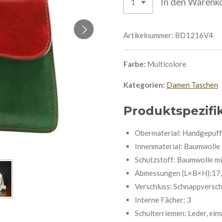
In den Warenk
Artikelnummer:
BD1216V4
Farbe:
Multicolore
Kategorien:
Damen Taschen
Produktspezifi
Obermaterial: Handgepuffe
Innenmaterial: Baumwolle
Schutzstoff: Baumwolle mi
Abmessungen (L×B×H):17
Verschluss: Schnappversch
Interne Fächer: 3
Schulterriemen: Leder, ein