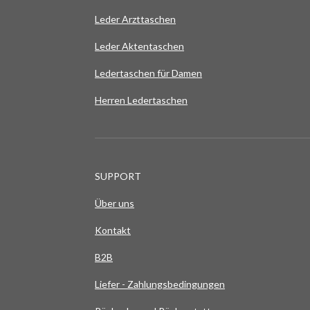
e
0
n
Leder Arzttaschen
S
t
Leder Aktentaschen
e
Ledertaschen für Damen
r
Herren Ledertaschen
n
e
SUPPORT
Über uns
Kontakt
B2B
Liefer - Zahlungsbedingungen