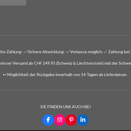
lte Zahlung · ✅
Sichere Abwicklung · ✅Vorkasse möglich.
✅ Zahlung bei 
nloser Versand ab CHF 149.95 (Schweiz & Liechtenstein) mid der Schwe
↩️ Möglichkeit der Rückgabe innerhalb von 14 Tagen ab Lieferdatum.
SIE FINDEN UNS AUCH BEI
F
I
P
L
a
n
i
i