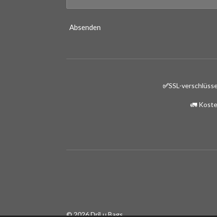
Absenden
✅
SSL-verschlüsse
🚛 Koste
© 2026 DriLu Bags