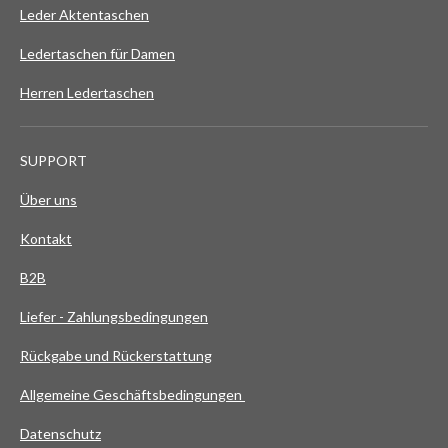
S
Leder Aktentaschen
t
Ledertaschen für Damen
e
r
Herren Ledertaschen
n
e
SUPPORT
Über uns
Kontakt
B2B
Liefer - Zahlungsbedingungen
Rückgabe und Rückerstattung
Allgemeine Geschäftsbedingungen
Datenschutz