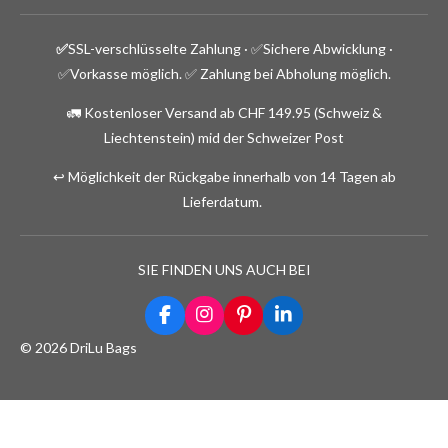
✅
SSL-verschlüsselte Zahlung · ✅
Sichere Abwicklung ·
✅Vorkasse möglich.
✅ Zahlung bei Abholung möglich.
🚛 Kostenloser Versand ab CHF 149.95 (Schweiz &
Liechtenstein) mid der Schweizer Post
↩️ Möglichkeit der Rückgabe innerhalb von 14 Tagen ab
Lieferdatum.
SIE FINDEN UNS AUCH BEI
F
I
P
L
a
n
i
i
© 2026 DriLu Bags
c
s
n
n
e
t
t
k
b
a
e
e
o
g
r
d
o
r
e
I