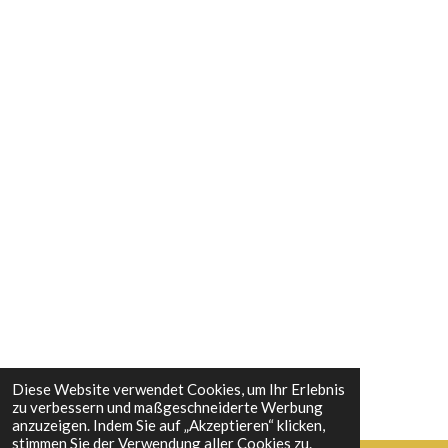
k
a
s
n
m
t
Diese Website verwendet Cookies, um Ihr Erlebnis
zu verbessern und maßgeschneiderte Werbung
anzuzeigen. Indem Sie auf „Akzeptieren“ klicken,
stimmen Sie der Verwendung aller Cookies zu.