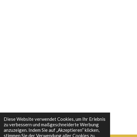
k
a
s
n
m
t
Diese Website verwendet Cookies, um Ihr Erlebnis
zu verbessern und maßgeschneiderte Werbung
anzuzeigen. Indem Sie auf „Akzeptieren“ klicken,
stimmen Sie der Verwendung aller Cookies zu.