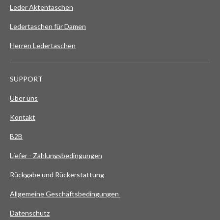
S
Leder Aktentaschen
t
Ledertaschen für Damen
e
r
Herren Ledertaschen
n
e
SUPPORT
Über uns
Kontakt
B2B
Liefer - Zahlungsbedingungen
Rückgabe und Rückerstattung
Allgemeine Geschäftsbedingungen
Datenschutz