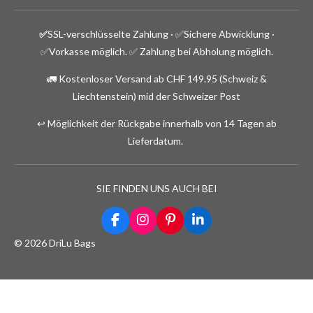
✅
SSL-verschlüsselte Zahlung · ✅
Sichere Abwicklung ·
✅Vorkasse möglich.
✅ Zahlung bei Abholung möglich.
🚛 Kostenloser Versand ab CHF 149.95 (Schweiz &
Liechtenstein) mid der Schweizer Post
↩️ Möglichkeit der Rückgabe innerhalb von 14 Tagen ab
Lieferdatum.
SIE FINDEN UNS AUCH BEI
F
I
P
L
a
n
i
i
© 2026 DriLu Bags
c
s
n
n
e
t
t
k
b
a
e
e
o
g
r
d
o
r
e
I