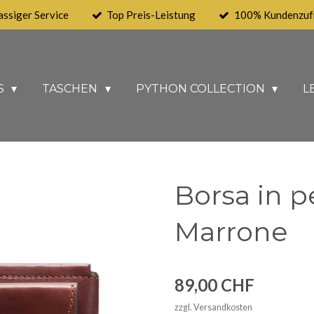
assiger Service
Top Preis-Leistung
100% Kundenzufr
S
TASCHEN
PYTHON COLLECTION
L
Borsa in p
Marrone
89,00 CHF
zzgl. Versandkosten