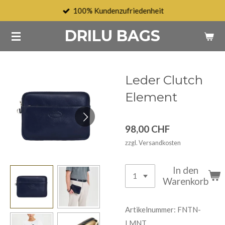
100% Kundenzufriedenheit
Zum
Hauptinhalt
DRILU BAGS
springen
Leder Clutch
Element
98,00 CHF
zzgl. Versandkosten
In den
Warenkorb
Artikelnummer:
FNTN-
LMNT