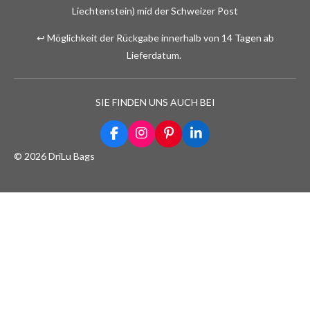
Liechtenstein) mid der Schweizer Post
↩️ Möglichkeit der Rückgabe innerhalb von 14 Tagen ab
Lieferdatum.
SIE FINDEN UNS AUCH BEI
F
I
P
L
a
n
i
i
© 2026 DriLu Bags
c
s
n
n
e
t
t
k
b
a
e
e
o
g
r
d
o
r
e
I
k
a
s
n
m
t