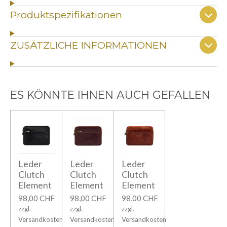
:
d
Produktspezifikationen
e
5
n
S
ZUSÄTZLICHE INFORMATIONEN
t
e
r
n
ES KÖNNTE IHNEN AUCH GEFALLEN
e
Leder
Leder
Leder
Clutch
Clutch
Clutch
Element
Element
Element
98,00 CHF
98,00 CHF
98,00 CHF
zzgl.
zzgl.
zzgl.
Versandkosten
Versandkosten
Versandkosten