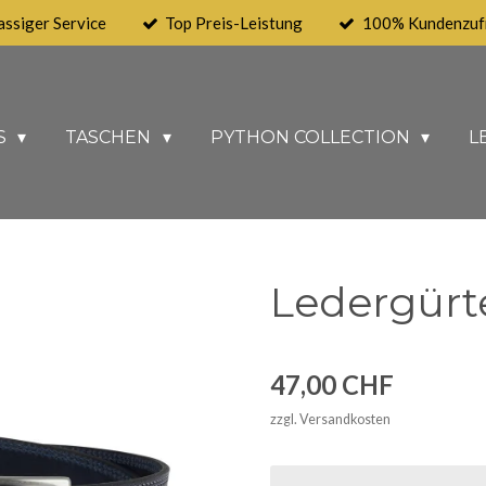
assiger Service
Top Preis-Leistung
100% Kundenzufr
S
TASCHEN
PYTHON COLLECTION
L
Ledergürte
47,00 CHF
zzgl. Versandkosten