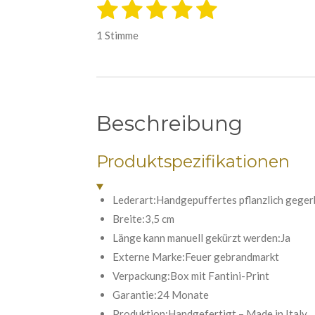
1
2
3
4
5
B
B
e
S
S
S
S
S
e
w
1 Stimme
e
w
t
t
t
t
t
r
e
t
e
e
e
e
e
u
r
r
r
r
r
r
n
t
g
n
n
n
n
n
Beschreibung
a
u
b
e
e
e
e
n
s
e
Produktspezifikationen
g
n
:
d
e
5
Lederart:Handgepuffertes pflanzlich geger
n
S
Breite:3,5 cm
t
Länge kann manuell gekürzt werden:Ja
e
Externe Marke:Feuer gebrandmarkt
r
Verpackung:Box mit Fantini-Print
n
Garantie:24 Monate
e
Produktion:Handgefertigt – Made in Italy