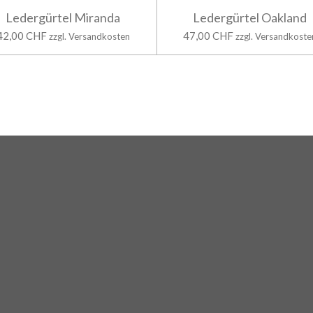
Ledergürtel Miranda
Ledergürtel Oakland
42,00 CHF
47,00 CHF
zzgl. Versandkosten
zzgl. Versandkoste