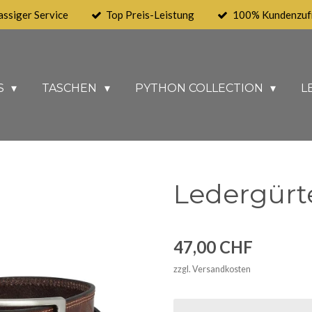
assiger Service
Top Preis-Leistung
100% Kundenzufr
S
TASCHEN
PYTHON COLLECTION
L
Ledergürte
47,00 CHF
zzgl. Versandkosten