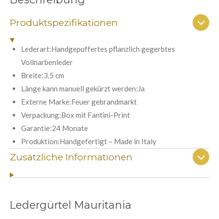
r
r
r
r
r
n
t
g
n
n
n
n
n
a
Produktspezifikationen
u
b
e
e
e
e
n
s
e
g
Lederart:Handgepuffertes pflanzlich gegerbtes
n
:
Vollnarbenleder
d
e
5
Breite:3,5 cm
n
S
Länge kann manuell gekürzt werden:Ja
t
Externe Marke:Feuer gebrandmarkt
e
Verpackung:Box mit Fantini-Print
r
Garantie:24 Monate
n
Produktion:Handgefertigt – Made in Italy
e
Zusätzliche Informationen
Ledergürtel Mauritania