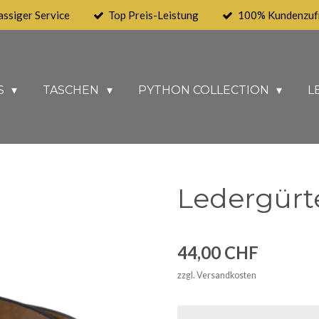
assiger Service
Top Preis-Leistung
100% Kundenzufr
S
TASCHEN
PYTHON COLLECTION
L
Ledergürte
44,00 CHF
zzgl. Versandkosten