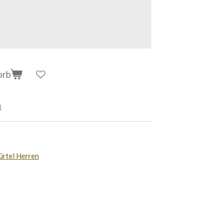
orb
1
ürtel Herren