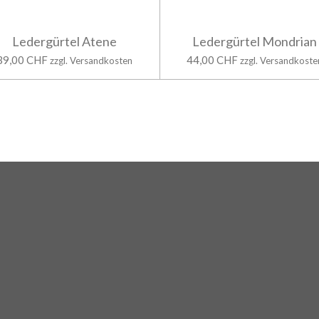
Ledergürtel Atene
Ledergürtel Mondrian
39,00 CHF
44,00 CHF
zzgl. Versandkosten
zzgl. Versandkoste