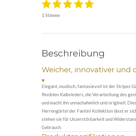
1
2
3
4
5
B
B
e
S
S
S
S
S
e
w
1 Stimme
e
w
t
t
t
t
t
r
e
t
e
e
e
e
e
u
r
r
r
r
r
r
n
t
g
n
n
n
n
n
Beschreibung
a
u
b
e
e
e
e
n
s
e
Weicher, innovativer und o
g
n
:
d
e
5
Elegant, modisch, fantasievoll ist der Stripes 
n
S
flexiblen Kalbsleders, die Verarbeitung des ges
t
und macht ihn unnachahmlich und originell. Dies
e
Herrengürtel der Fantini Kollektion lässt er s
r
stehen sie für Unzerstörbarkeit und Widerstand
n
Gebrauch.
e