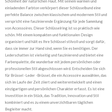
Schönheit der natürlichen Haut. Mit seinem warmen und
e
5
n
einladenden Farbton verkörpert dieser Schlüsselbund eine
S
perfekte Balance zwischen klassischem und modernem Stil und
t
verspricht eine faszinierende Ergänzung für jede Sammlung
e
von Accessoires. Dieser Schlüsselring ist so praktisch wie
r
schön. Mit einem kompakten und funktionalen Design
n
organisiert und hält es Ihre Schlüssel stilvoll und sorgt dafür,
e
dass sie immer zur Hand sind, wenn Sie es benötigen. Der
Lederschatten ist vielseitig und faszinierend und bietet eine
Farbenpalette, die wunderbar mit jedem persönlichen oder
professionellen Stil abgeschlossen wird. Entscheiden Sie sich
für Brüssel -Leder -Brüssel, die ein Accessoire auswählen, das
sich im Laufe der Zeit ziiert und weiterentwickelt und einen
einzigartigen und persönlichen Charakter erfasst. Es ist eine
Investition in ein Stück, das Tradition, Innovation und Stil
kombiniert und es zu einem unverzichtbaren täglichen
Begleiter macht.