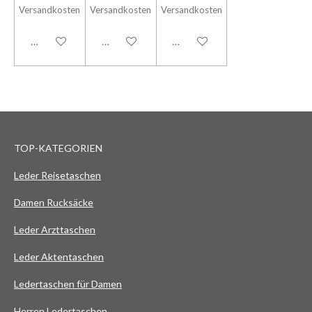
Versandkosten
Versandkosten
Versandkosten
In den Warenkorb
In den Warenkorb
In den Warenkorb
TOP-KATEGORIEN
Leder Reisetaschen
Damen Rucksäcke
Leder Arzttaschen
Leder Aktentaschen
Ledertaschen für Damen
Herren Ledertaschen