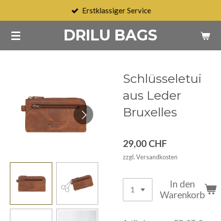
Erstklassiger Service
Zum
Hauptinhalt
DRILU BAGS
springen
Schlüsseletui
aus Leder
Bruxelles
29,00 CHF
zzgl. Versandkosten
In den
Warenkorb