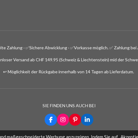
lte Zahlung · ✅
Sichere Abwicklung · ✅Vorkasse möglich.
✅ Zahlung bei 
nloser Versand ab CHF 149.95 (Schweiz & Liechtenstein) mid der Schwe
↩️ Möglichkeit der Rückgabe innerhalb von 14 Tagen ab Lieferdatum.
SIE FINDEN UNS AUCH BEI
F
I
P
L
a
n
i
i
c
s
n
n
und maßgeschneiderte Werbung anzuzeigen. Indem Sie auf „Akzeptier