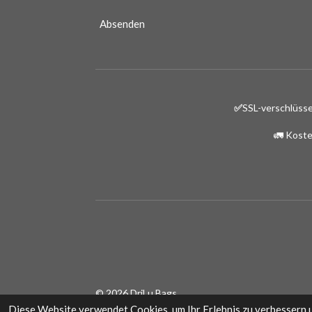
Absenden
✅
SSL-verschlüsse
🚛 Koste
© 2026 DriLu Bags
Diese Website verwendet Cookies, um Ihr Erlebnis zu verbessern 