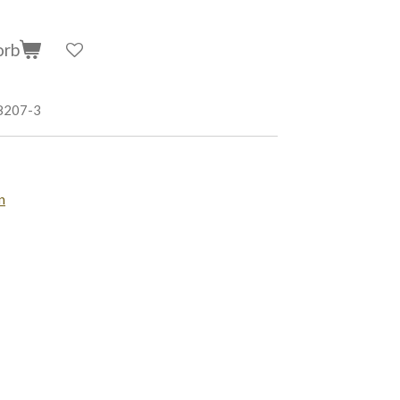
orb
8207-3
n