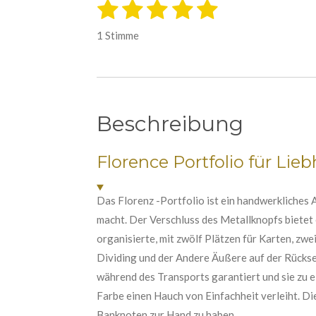
1
2
3
4
5
B
B
e
S
S
S
S
S
e
w
1 Stimme
e
w
t
t
t
t
t
r
e
t
e
e
e
e
e
u
r
r
r
r
r
r
n
t
g
n
n
n
n
n
Beschreibung
a
u
b
e
e
e
e
n
s
e
Florence Portfolio für Lie
g
n
:
d
e
5
Das Florenz -Portfolio ist ein handwerkliches 
n
S
macht. Der Verschluss des Metallknopfs bietet
t
organisierte, mit zwölf Plätzen für Karten, zwe
e
Dividing und der Andere Äußere auf der Rücksei
r
während des Transports garantiert und sie zu 
n
Farbe einen Hauch von Einfachheit verleiht. D
e
Banknoten zur Hand zu haben.