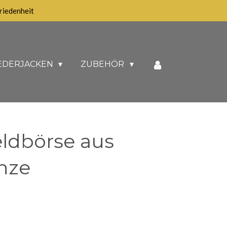
iedenheit
EDERJACKEN
ZUBEHÖR
ldbörse aus
enze