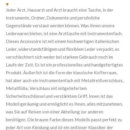
n
:
d
Jeder Arzt, Hausarzt und Arzt braucht eine Tasche, in der
e
0
n
Instrumente, Ordner, Dokumente und persönliche
S
Gegenstände verstaut werden können. Was Ihnen unsere
t
Lederwaren bieten, ist eine Arzttasche mit Instrumentenfach.
e
Dieses Accessoire ist mit einem hochwertigen italienischen
r
Leder, widerstandsfähigem und flexiblem Leder verpackt, es
n
verschlechtert sich weder bei starkem Gebrauch noch im
e
Laufe der Zeit. Es ist ein professionelles und handgefertigtes
Produkt. Äußerlich ist die Form der klassische Kofferraum,
hat aber auch ein Instrumentenfach mit Metallreißverschluss,
Metallfüße, Verschluss mit mitgeliefertem
Sicherheitsschlüssel und verstärktem Griff. Innen ist das
Modell geräumig und ermöglicht es Ihnen, alles mitzunehmen,
was Sie auf Reisen von einer Abteilung zur anderen
benötigen. Die braune Farbe dieses Modells passt perfekt zu
jeder Art von Kleidung und ist ein zeitloser Klassiker der