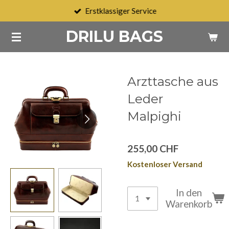
Erstklassiger Service
Zum
Hauptinhalt
DRILU BAGS
springen
Arzttasche aus
Leder
Malpighi
255,00 CHF
Kostenloser Versand
In den
Warenkorb