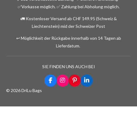
✅Vorkasse möglich.
✅ Zahlung bei Abholung möglich.
🚛 Kostenloser Versand ab CHF 149.95 (Schweiz &
Liechtenstein) mid der Schweizer Post
↩️ Möglichkeit der Rückgabe innerhalb von 14 Tagen ab
Lieferdatum.
SIE FINDEN UNS AUCH BEI
F
I
P
L
a
n
i
i
© 2026 DriLu Bags
c
s
n
n
e
t
t
k
b
a
e
e
o
g
r
d
o
r
e
I
k
a
s
n
m
t