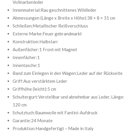
:
Vollnarbenleder
d
e
5
Innenmaterial:Rau geschnittenes Wildleder
n
S
Abmessungen (Länge x Breite x Höhe):38 × 8 × 31 cm
t
Schließen:Metallischer Reißverschluss
e
Externe Marke:Feuer gebrandmarkt
r
Konstruktion:Halbstarr
n
Außenfächer:1 Front mit Magnet
e
Innenfächer:1
Innentasche:1
Band zum Einlegen in den Wagen:Leder auf der Rückseite
Griff:Aus verstärktem Leder
Griffhöhe (leicht):5 cm
Schultergurt:Verstellbar und abnehmbar aus Leder, Länge:
120 cm
Schutztuch:Baumwolle mit Fantini-Aufdruck
Garantie:24 Monate
Produktion:Handgefertigt – Made in Italy