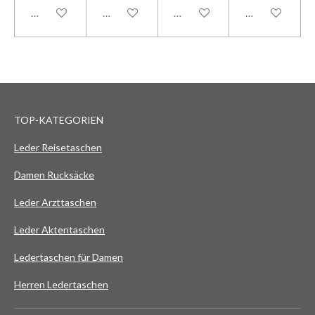
In den Warenkorb
In den Warenkorb
In den Warenkorb
In den Warenk
TOP-KATEGORIEN
Leder Reisetaschen
Damen Rucksäcke
Leder Arzttaschen
Leder Aktentaschen
Ledertaschen für Damen
Herren Ledertaschen