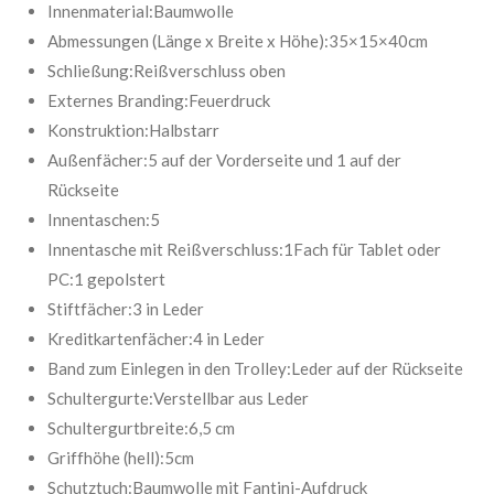
:
Innenmaterial:Baumwolle
d
e
5
Abmessungen (Länge x Breite x Höhe):35×15×40cm
n
S
Schließung:Reißverschluss oben
t
Externes Branding:Feuerdruck
e
Konstruktion:Halbstarr
r
Außenfächer:5 auf der Vorderseite und 1 auf der
n
Rückseite
e
Innentaschen:5
Innentasche mit Reißverschluss:1Fach für Tablet oder
PC:1 gepolstert
Stiftfächer:3 in Leder
Kreditkartenfächer:4 in Leder
Band zum Einlegen in den Trolley:Leder auf der Rückseite
Schultergurte:Verstellbar aus Leder
Schultergurtbreite:6,5 cm
Griffhöhe (hell):5cm
Schutztuch:Baumwolle mit Fantini-Aufdruck