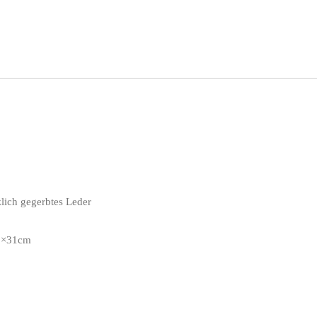
zlich gegerbtes Leder
12×31cm