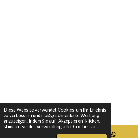
o
r
e
I
k
a
s
n
m
t
Diese Website verwendet Cookies, um Ihr Erlebnis
zu verbessern und maßgeschneiderte Werbung
anzuzeigen. Indem Sie auf „Akzeptieren“ klicken,
stimmen Sie der Verwendung aller Cookies zu.