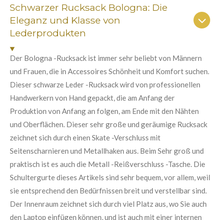
n
n
n
n
n
Schwarzer Rucksack Bologna: Die
a
u
b
Eleganz und Klasse von
e
e
e
e
n
s
Lederprodukten
e
g
n
:
d
Der Bologna -Rucksack ist immer sehr beliebt von Männern
e
5
n
und Frauen, die in Accessoires Schönheit und Komfort suchen.
S
Dieser schwarze Leder -Rucksack wird von professionellen
t
Handwerkern von Hand gepackt, die am Anfang der
e
Produktion von Anfang an folgen, am Ende mit den Nähten
r
und Oberflächen. Dieser sehr große und geräumige Rucksack
n
zeichnet sich durch einen Skate -Verschluss mit
e
Seitenscharnieren und Metallhaken aus. Beim Sehr groß und
praktisch ist es auch die Metall -Reißverschluss -Tasche. Die
Schultergurte dieses Artikels sind sehr bequem, vor allem, weil
sie entsprechend den Bedürfnissen breit und verstellbar sind.
Der Innenraum zeichnet sich durch viel Platz aus, wo Sie auch
den Laptop einfügen können, und ist auch mit einer internen