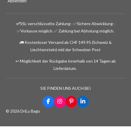
Absenden
✅
SSL-verschlüsselte Zahlung · ✅
Sichere Abwicklung ·
✅Vorkasse möglich.
✅ Zahlung bei Abholung möglich.
🚛 Kostenloser Versand ab CHF 149.95 (Schweiz &
Liechtenstein) mid der Schweizer Post
↩️ Möglichkeit der Rückgabe innerhalb von 14 Tagen ab
Lieferdatum.
SIE FINDEN UNS AUCH BEI
F
I
P
L
a
n
i
i
© 2026 DriLu Bags
c
s
n
n
e
t
t
k
b
a
e
e
o
g
r
d