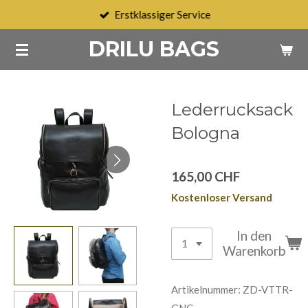
Erstklassiger Service
Zum
Hauptinhalt
DRILU BAGS
springen
Lederrucksack
Bologna
165,00 CHF
Kostenloser Versand
In den
Warenkorb
Artikelnummer:
ZD-VTTR-
GNC