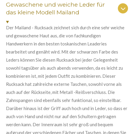
n
n
n
n
n
Gewaschene und weiche Leder für
a
u
b
das kleine Modell Mailand
e
e
e
e
n
s
e
g
n
Der Mailand - Rucksack zeichnet sich durch eine sehr weiche
:
d
und gewaschene Haut aus, die von fachkundigen
e
5
n
Handwerkern in den besten toskanischen Leaderies
S
bearbeitet und genäht wird. Mit der schwarzen Farbe des
t
Leders können Sie diesen Rucksack bei jeder Gelegenheit
e
sowohl tagsüber als auch abends verwenden, da es leicht zu
r
kombinieren ist, mit jedem Outfit zu kombinieren. Dieser
n
Rucksack hat zahlreiche externe Taschen, sowohl vorne als
e
auch auf der Rückseite, mit Metall -Reißverschluss. Die
Zahnspangen sind ebenfalls sehr funktional, so einstellbar.
Darüber hinaus ist der Griff auch hoch und in Leder, so dass er
auch von Hand und nicht nur auf den Schultern getragen
werden kann. Der Innenraum ist sehr groß und bequem
aufgrund der verschiedenen Fächer und Taschen, in denen Sie