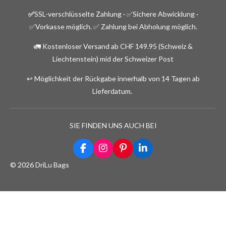
✅
SSL-verschlüsselte Zahlung · ✅
Sichere Abwicklung ·
✅Vorkasse möglich.
✅ Zahlung bei Abholung möglich.
🚛 Kostenloser Versand ab CHF 149.95 (Schweiz &
Liechtenstein) mid der Schweizer Post
↩️ Möglichkeit der Rückgabe innerhalb von 14 Tagen ab
Lieferdatum.
SIE FINDEN UNS AUCH BEI
F
I
P
L
a
n
i
i
© 2026 DriLu Bags
c
s
n
n
e
t
t
k
b
a
e
e
o
g
r
d
o
r
e
I
k
a
s
n
m
t