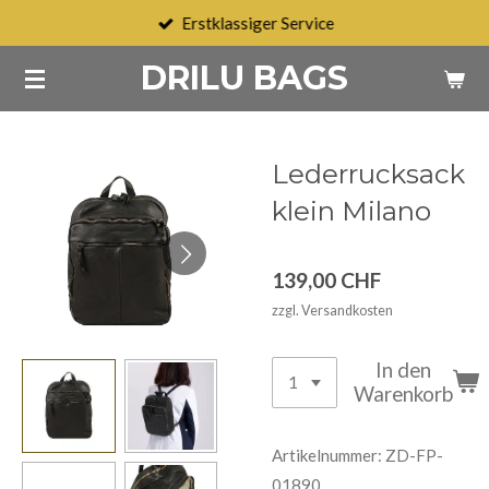
Erstklassiger Service
Zum
Hauptinhalt
DRILU BAGS
springen
Lederrucksack
klein Milano
139,00 CHF
zzgl. Versandkosten
In den
Warenkorb
Artikelnummer:
ZD-FP-
01890