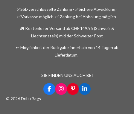
✅
SSL-verschlüsselte Zahlung · ✅
Sichere Abwicklung ·
✅Vorkasse möglich.
✅ Zahlung bei Abholung möglich.
🚛 Kostenloser Versand ab CHF 149.95 (Schweiz &
Liechtenstein) mid der Schweizer Post
↩️ Möglichkeit der Rückgabe innerhalb von 14 Tagen ab
Lieferdatum.
SIE FINDEN UNS AUCH BEI
F
I
P
L
a
n
i
i
© 2026 DriLu Bags
c
s
n
n
e
t
t
k
b
a
e
e
o
g
r
d
o
r
e
I
k
a
s
n