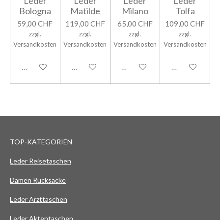
Leder
Leder
Leder
Leder
Bologna
Matilde
Milano
Tolfa
59,00 CHF
119,00 CHF
65,00 CHF
109,00 CHF
zzgl.
zzgl.
zzgl.
zzgl.
Versandkosten
Versandkosten
Versandkosten
Versandkosten
In den Warenkorb
In den Warenkorb
In den Warenkorb
In den Warenk
TOP-KATEGORIEN
Leder Reisetaschen
Damen Rucksäcke
Leder Arzttaschen
Leder Aktentaschen