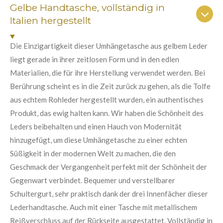
n
n
n
n
n
Gelbe Handtasche, vollständig in
a
u
b
Italien hergestellt
e
e
e
e
n
s
e
g
n
Die Einzigartigkeit dieser Umhängetasche aus gelbem Leder
:
d
liegt gerade in ihrer zeitlosen Form und in den edlen
e
0
n
Materialien, die für ihre Herstellung verwendet werden. Bei
S
Berührung scheint es in die Zeit zurück zu gehen, als die Tolfe
t
aus echtem Rohleder hergestellt wurden, ein authentisches
e
Produkt, das ewig halten kann. Wir haben die Schönheit des
r
Leders beibehalten und einen Hauch von Modernität
n
hinzugefügt, um diese Umhängetasche zu einer echten
e
Süßigkeit in der modernen Welt zu machen, die den
Geschmack der Vergangenheit perfekt mit der Schönheit der
Gegenwart verbindet. Bequemer und verstellbarer
Schultergurt, sehr praktisch dank der drei Innenfächer dieser
Lederhandtasche. Auch mit einer Tasche mit metallischem
Reißverschluss auf der Rückseite ausgestattet. Vollständig in