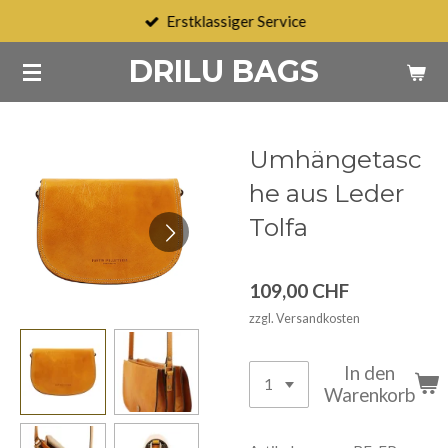
Erstklassiger Service
Zum
Hauptinhalt
DRILU BAGS
springen
Umhängetasc
he aus Leder
Tolfa
109,00 CHF
zzgl. Versandkosten
In den
Warenkorb