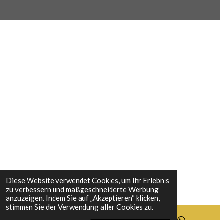
e
t
t
k
b
a
e
e
o
g
r
d
o
r
e
I
k
a
s
n
m
t
Diese Website verwendet Cookies, um Ihr Erlebnis
zu verbessern und maßgeschneiderte Werbung
anzuzeigen. Indem Sie auf „Akzeptieren“ klicken,
stimmen Sie der Verwendung aller Cookies zu.