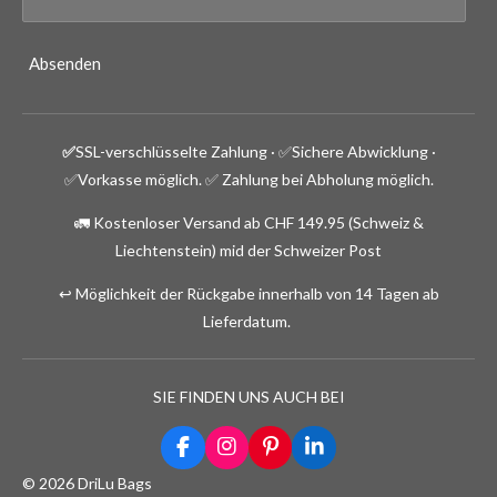
Absenden
✅
SSL-verschlüsselte Zahlung · ✅
Sichere Abwicklung ·
✅Vorkasse möglich.
✅ Zahlung bei Abholung möglich.
🚛 Kostenloser Versand ab CHF 149.95 (Schweiz &
Liechtenstein) mid der Schweizer Post
↩️ Möglichkeit der Rückgabe innerhalb von 14 Tagen ab
Lieferdatum.
SIE FINDEN UNS AUCH BEI
F
I
P
L
a
n
i
i
© 2026 DriLu Bags
c
s
n
n