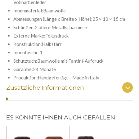
:
Vollnarbenleder
d
e
5
Innenmaterial:Baumwolle
n
S
Abmessungen (Länge x Breite x Höhe):25 × 10 × 15 cm
t
Schließen:2 obere Metallscharniere
e
Externe Marke:Fokusdruck
r
Konstruktion:Halbstarr
n
Innentasche:1
e
Schutztuch:Baumwolle mit Fantini-Aufdruck
Garantie:24 Monate
Produktion:Handgefertigt – Made in Italy
Zusätzliche Informationen
ES KÖNNTE IHNEN AUCH GEFALLEN