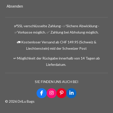
Absenden
✅
SSL-verschlüsselte Zahlung · ✅
Sichere Abwicklung ·
✅Vorkasse möglich.
✅ Zahlung bei Abholung möglich.
🚛 Kostenloser Versand ab CHF 149.95 (Schweiz &
Liechtenstein) mid der Schweizer Post
↩️ Möglichkeit der Rückgabe innerhalb von 14 Tagen ab
Lieferdatum.
SIE FINDEN UNS AUCH BEI
F
I
P
L
a
n
i
i
© 2026 DriLu Bags
c
s
n
n
e
t
t
k