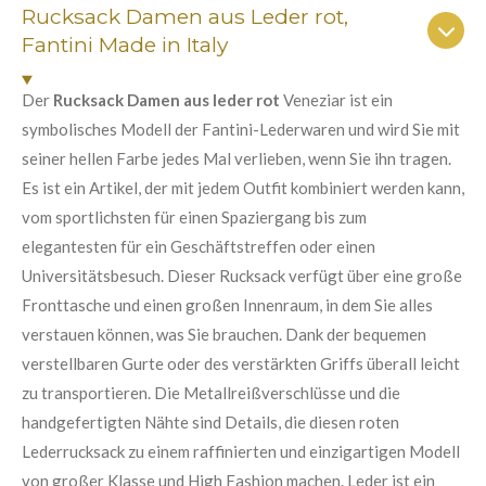
n
n
n
n
n
Rucksack Damen aus Leder rot,
a
u
b
Fantini Made in Italy
e
e
e
e
n
s
e
g
n
Der
Rucksack Damen aus leder rot
Veneziar ist ein
:
d
symbolisches Modell der Fantini-Lederwaren und wird Sie mit
e
5
n
seiner hellen Farbe jedes Mal verlieben, wenn Sie ihn tragen.
S
Es ist ein Artikel, der mit jedem Outfit kombiniert werden kann,
t
vom sportlichsten für einen Spaziergang bis zum
e
elegantesten für ein Geschäftstreffen oder einen
r
Universitätsbesuch. Dieser Rucksack verfügt über eine große
n
Fronttasche und einen großen Innenraum, in dem Sie alles
e
verstauen können, was Sie brauchen. Dank der bequemen
verstellbaren Gurte oder des verstärkten Griffs überall leicht
zu transportieren. Die Metallreißverschlüsse und die
handgefertigten Nähte sind Details, die diesen roten
Lederrucksack zu einem raffinierten und einzigartigen Modell
von großer Klasse und High Fashion machen. Leder ist ein