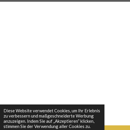
b
a
e
e
o
g
r
d
o
r
e
I
k
a
s
n
m
t
Diese Website verwendet Cookies, um Ihr Erlebnis
zu verbessern und maßgeschneiderte Werbung
anzuzeigen. Indem Sie auf „Akzeptieren“ klicken,
stimmen Sie der Verwendung aller Cookies zu.