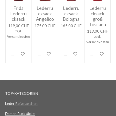
Frida
Lederru
Lederru
Lederru
Lederru
cksack
cksack
cksack
cksack
Angelico
Bologna
groß
Toscana
119,00 CHF
175,00 CHF
165,00 CHF
119,00 CHF
zzgl.
Versandkosten
zzgl.
Versandkosten
In den Warenkorb
In den Warenkorb
In den Warenkorb
In den Warenk
TOP-KATEGORIEN
Leder Reisetaschen
Damen Rucksäcke