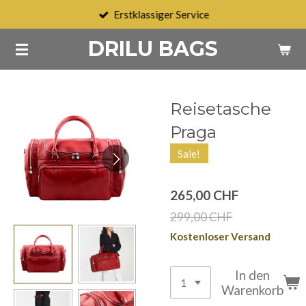
Erstklassiger Service
Zum
Hauptinhalt
DRILU BAGS
springen
Reisetasche
Praga
Sale!
265,00 CHF
299,00 CHF
Kostenloser Versand
In den
Warenkorb