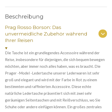
w
t
t
t
t
t
r
e
t
e
e
e
e
e
u
r
Beschreibung
r
r
r
r
r
n
t
g
n
n
n
n
n
Prag Rosso Borson: Das
a
u
b
unvermeidliche Zubehör während
e
e
e
e
n
s
Ihrer Reisen
e
g
n
:
d
Die Tasche ist ein grundlegendes Accessoire während der
e
5
n
Reise, insbesondere für diejenigen, die sich bequem bewegen
S
möchten, aber immer noch alles haben, was es braucht. Die
t
Prager -Model -Ledertasche unserer Lederwaren ist sehr
e
groß und elegant und wird mit der Farbe in Rot zu einem
r
bestimmten und raffinierten Accessoire. Diese echte
n
natürliche Ledertasche präsentiert sich mit zwei sehr
e
geräumigen Seitentaschen und mit Reißverschluss, wo Sie
Schuhe oder andere einfügen können. Ein großes zentrales