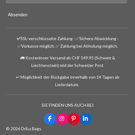
Absenden
✅
SSL-verschlüsselte Zahlung · ✅
Sichere Abwicklung ·
✅Vorkasse möglich.
✅ Zahlung bei Abholung möglich.
🚛 Kostenloser Versand ab CHF 149.95 (Schweiz &
Liechtenstein) mid der Schweizer Post
↩️ Möglichkeit der Rückgabe innerhalb von 14 Tagen ab
Lieferdatum.
SIE FINDEN UNS AUCH BEI
F
I
P
L
a
n
i
i
© 2026 DriLu Bags
c
s
n
n