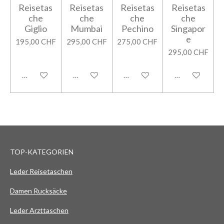
Reisetas
Reisetas
Reisetas
Reisetas
che
che
che
che
Giglio
Mumbai
Pechino
Singapor
e
195,00 CHF
295,00 CHF
275,00 CHF
295,00 CHF
In den Warenkorb
In den Warenkorb
In den Warenkorb
In den Warenk
TOP-KATEGORIEN
Leder Reisetaschen
Damen Rucksäcke
Leder Arzttaschen