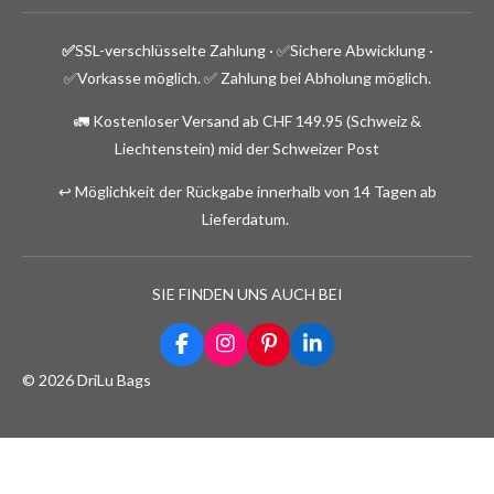
✅
SSL-verschlüsselte Zahlung · ✅
Sichere Abwicklung ·
✅Vorkasse möglich.
✅ Zahlung bei Abholung möglich.
🚛 Kostenloser Versand ab CHF 149.95 (Schweiz &
Liechtenstein) mid der Schweizer Post
↩️ Möglichkeit der Rückgabe innerhalb von 14 Tagen ab
Lieferdatum.
SIE FINDEN UNS AUCH BEI
F
I
P
L
a
n
i
i
© 2026 DriLu Bags
c
s
n
n
e
t
t
k
b
a
e
e
o
g
r
d
o
r
e
I
k
a
s
n