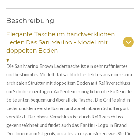
w
t
t
t
t
t
r
e
t
e
e
e
e
e
u
r
Beschreibung
r
r
r
r
r
n
t
g
n
n
n
n
n
Elegante Tasche im handwerklichen
a
u
b
Leder: Das San Marino - Model mit
e
e
e
e
n
s
doppelten Boden
e
g
n
:
d
Die San Marino Brown Ledertasche ist ein sehr raffiniertes
e
5
n
und bestimmtes Modell. Tatsächlich besteht es aus einer semi-
S
architalen Struktur mit doppeltem Boden mit Reißverschluss,
t
um Schuhe einzufügen. Außerdem ermöglichen die Füße in der
e
Seite unten bequem und überall die Tasche. Die Griffe sind in
r
Leder und dem verstellbaren und abnehmbaren Schultergurt
n
verstärkt. Der obere Verschluss ist durch Reißverschluss
e
gekennzeichnet und findet auch das Fantini -Logo in Brand.
Der Innenraum ist groß, um alles zu organisieren, was Sie für